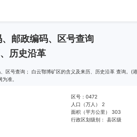
码、邮政编码、区号查询
、历史沿革
、区号查询； 白云鄂博矿区的含义及来历、历史沿革 查询。(港
网为准。
区号：0472
人口（万人） 2
面积（平方公里） 303
行政区划级别： 县区级