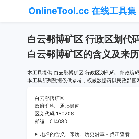
OnlineTool.cc 在线工具集
白云鄂博矿区 行政区划代
白云鄂博矿区的含义及来历
本工具提供 白云鄂博矿区 行政区划代码、邮政编码
本工具所列数据仅供参考，权威数据请以民政部官
白云鄂博矿区
政府驻地：通阳街道
区划代码 150206
邮编：014080
地名的含义、来历、历史沿革 - 点击查看